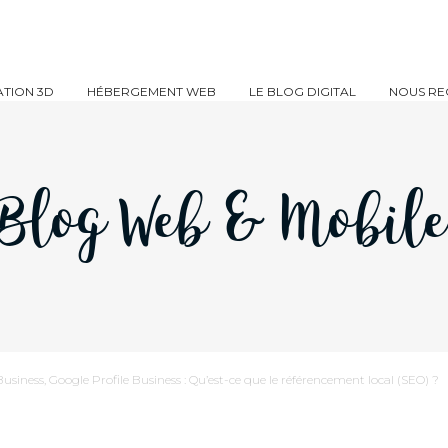
TION 3D
HÉBERGEMENT WEB
LE BLOG DIGITAL
NOUS RE
Blog Web & Mobil
siness, Google Profile Business : Qu’est-ce que le référencement local (SEO) ?