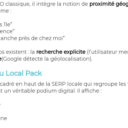
 classique, il intègre la notion de
proximité géo
mme :
s 11e”
gence”
imanche près de chez moi”
 existent : la
recherche explicite
(l’utilisateur m
e
(Google détecte la géolocalisation).
du Local Pack
ncadré en haut de la SERP locale qui regroupe les t
t un véritable podium digital. Il affiche :
e
one