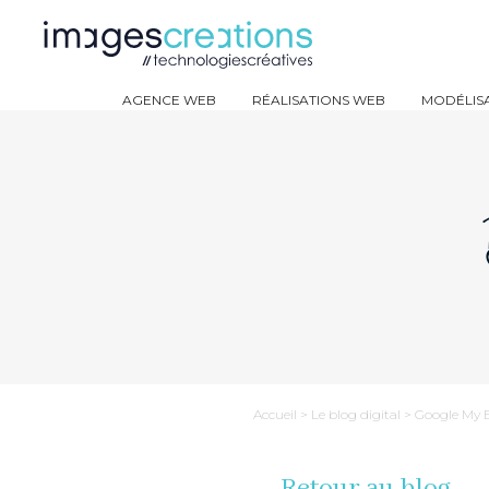
AGENCE WEB
RÉALISATIONS WEB
MODÉLISA
Accueil
>
Le blog digital
>
Google My Bu
Retour au blog