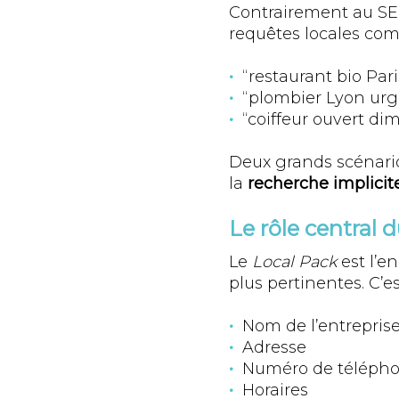
Contrairement au SEO
requêtes locales co
“restaurant bio Pari
“plombier Lyon ur
“coiffeur ouvert d
Deux grands scénarios
la
recherche implicit
Le rôle central 
Le
Local Pack
est l’e
plus pertinentes. C’es
Nom de l’entrepris
Adresse
Numéro de téléph
Horaires