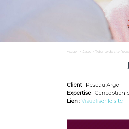
Accueil
>
Cases
>
Refonte du site Rés
Client
: Réseau Argo
Expertise
: Conception d
Lien
:
Visualiser le site