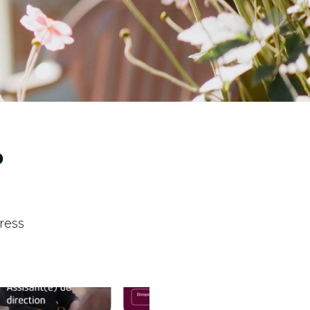
o
ress