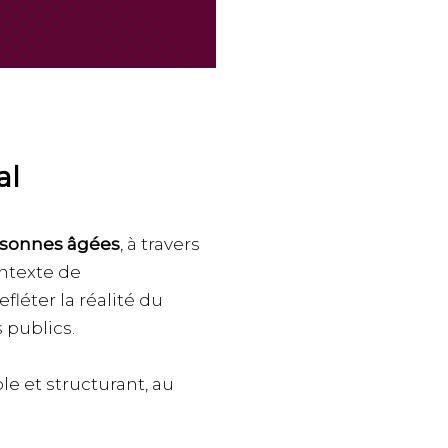
al
sonnes âgées
, à travers
ntexte de
fléter la réalité du
s publics.
ble et structurant, au