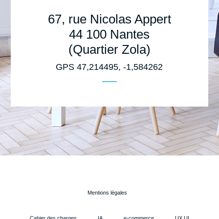
67, rue Nicolas Appert
44 100 Nantes
(Quartier Zola)
GPS 47,214495, -1,584262
Mentions légales
Cahier des charges
IA
e-commerce
UX UI