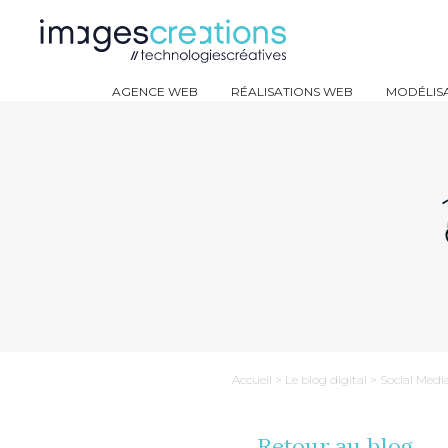
AGENCE WEB
RÉALISATIONS WEB
MODÉLISA
Accueil
>
Le blog digital
>
Social Medi
Retour au blog