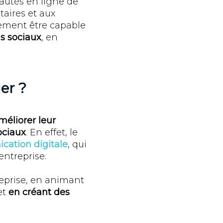
utés en ligne de
aires et aux
alement être capable
as sociaux
, en
er ?
méliorer leur
ociaux
. En effet, le
cation digitale
, qui
entreprise.
eprise, en animant
et
en créant des