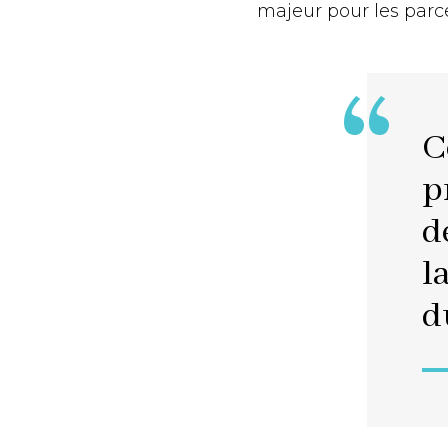
majeur pour les parce
C
p
d
l
d