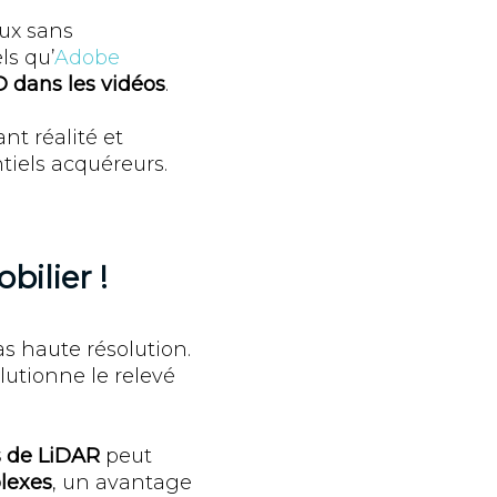
aux sans
ls qu’
Adobe
3D dans les vidéos
.
ant réalité et
tiels acquéreurs.
bilier !
s haute résolution.
utionne le relevé
s de LiDAR
peut
plexes
, un avantage