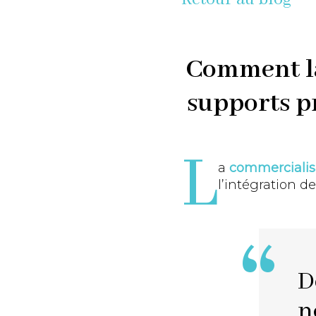
Comment la 
supports p
L
a
commercialis
l’intégration d
D
n