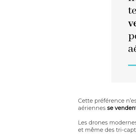
t
v
p
a
Cette préférence n’e
aériennes
se venden
Les drones modernes,
et même des tri-capte