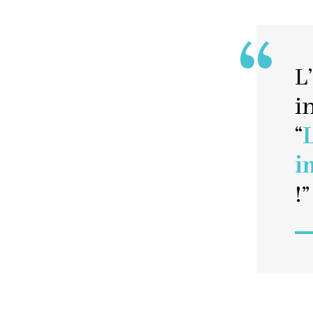
L
i
“
i
!”