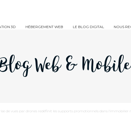
TION 3D
HÉBERGEMENT WEB
LE BLOG DIGITAL
NOUS RE
Blog Web & Mobil
se de vues par drones redéfinit les supports promotionnels dans l’immobilier 