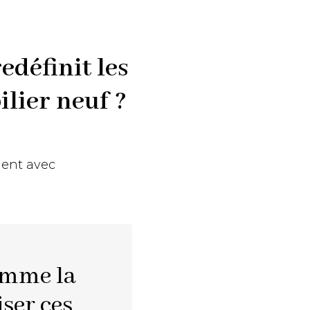
edéfinit les
lier neuf ?
ent avec
omme la
iser ces