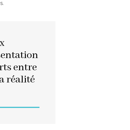
s.
x
sentation
rts entre
 réalité