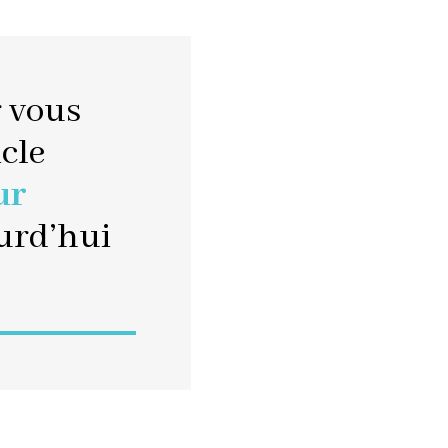
r vous
icle
ur
ourd’hui