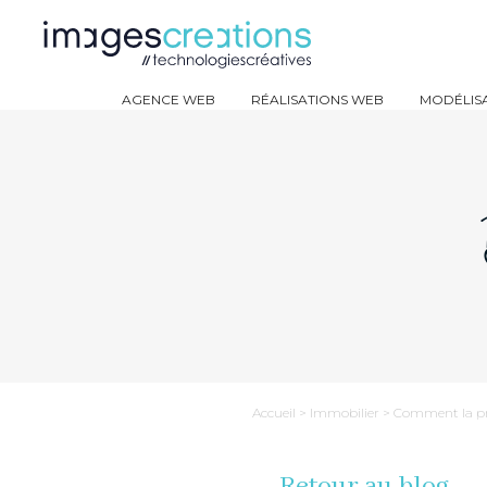
AGENCE WEB
RÉALISATIONS WEB
MODÉLISA
Accueil
>
Immobilier
>
Comment la pri
Retour au blog