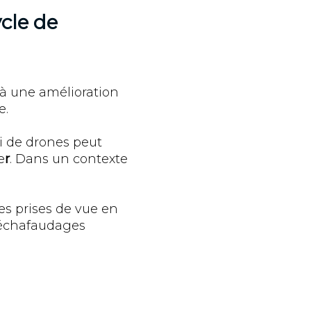
cle de
 à une amélioration
e.
i de drones peut
e
r
. Dans un contexte
es prises de vue en
s échafaudages