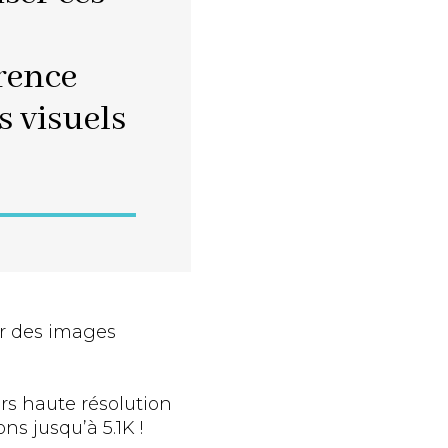
rence
 visuels
ar des images
rs haute résolution
s jusqu’à 5.1K !