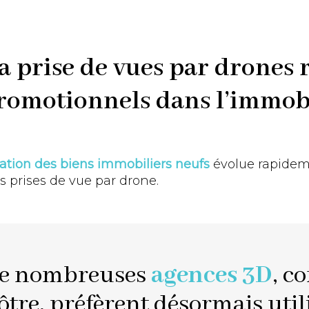
prise de vues par drones r
romotionnels dans l’immobi
ation des biens immobiliers neufs
évolue rapidem
es prises de vue par drone.
e nombreuses
agences 3D
, c
ôtre, préfèrent désormais util