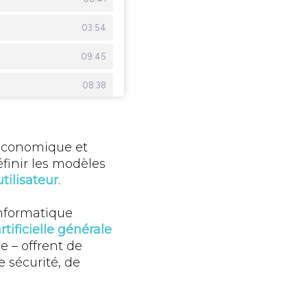
 économique et
éfinir les modèles
tilisateur
.
’informatique
artificielle générale
e – offrent de
 sécurité, de