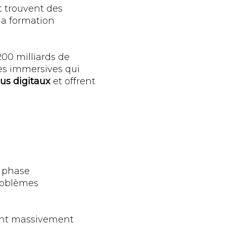
t trouvent des
la formation
200 milliards de
ces immersives qui
nus digitaux
et offrent
n phase
roblèmes
sent massivement