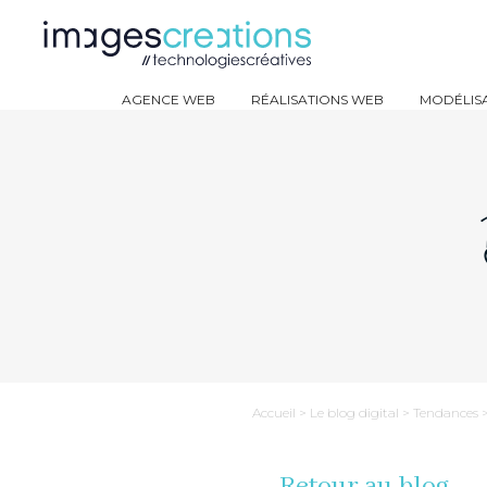
AGENCE WEB
RÉALISATIONS WEB
MODÉLISA
Accueil
>
Le blog digital
>
Tendances
Retour au blog