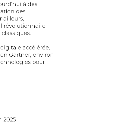
ourd’hui à des
sation des
 ailleurs,
l révolutionnaire
classiques.
igitale accélérée,
lon Gartner, environ
technologies pour
 2025 :