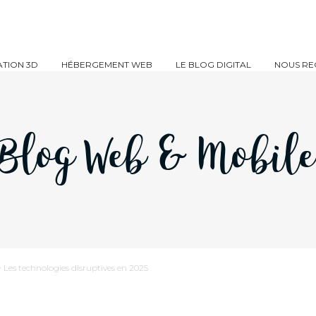
TION 3D
HÉBERGEMENT WEB
LE BLOG DIGITAL
NOUS RE
Blog Web & Mobil
>
Les technologies disruptives en 2025