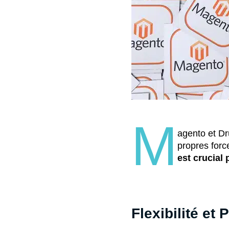
M
agento et D
propres forc
est crucial
Flexibilité et