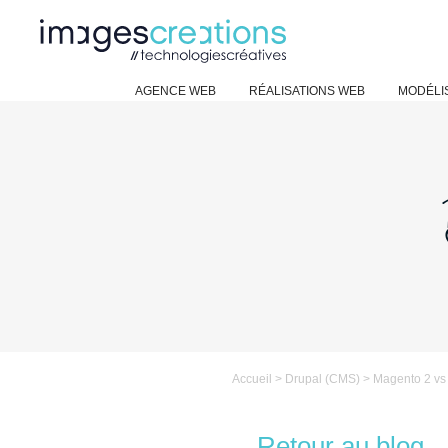
AGENCE WEB
RÉALISATIONS WEB
MODÉLIS
Accueil
>
Drupal (CMS)
>
Magento 2 v
Retour au blog