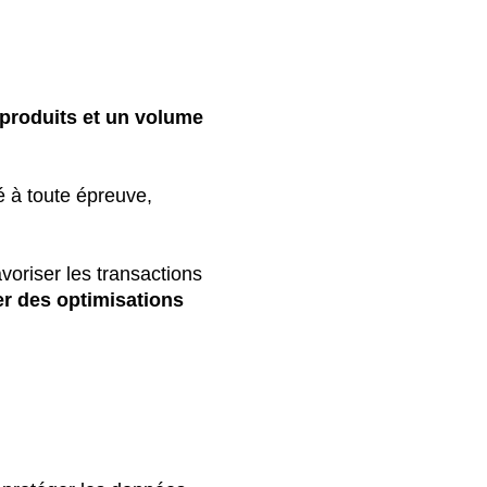
 produits et un volume
é à toute épreuve,
voriser les transactions
r des optimisations