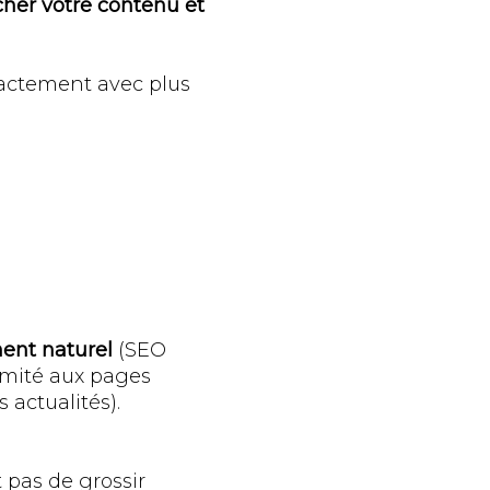
cher votre contenu et
xactement avec plus
ent naturel
(SEO
limité aux pages
 actualités).
 pas de grossir