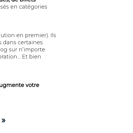
isés en catégories
ution en premier). Ils
és dans certaines
log sur n’importe
oration… Et bien
augmente votre
 »