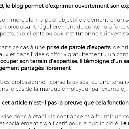
B, le blog permet d’exprimer ouvertement son exp
commerciale, il a pour objectif de démontrer un sa
n produisant régulièrement du contenu à forte va
pects, aux clients ou aux institutionnels (investiss
dans ce cas à une
prise de parole d’experts
, de p
x et dans l’idée d’offrir « gratuitement » un conte
ccuper son terrain d’expertise. Il témoigne d’un sav
agement partagés librement
.
 très professionnel (conseils avisés) ou une tonali
(dans le cas de la marque employeur par exemple).
z cet article n’est-il pas la preuve que cela fonctio
ise donc à établir la confiance et à fournir un c
socialement significatif pour le public ciblé.
Le 