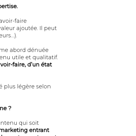
ertise.
voir-faire
leur ajoutée. Il peut
eurs…).
rime abord dénuée
nu utile et qualitatif.
oir-faire, d’un état
té plus légère selon
nne ?
ontenu qui soit
marketing entrant