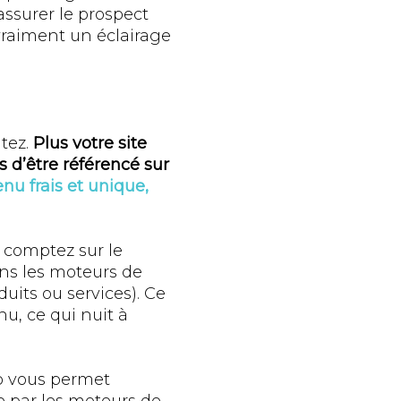
assurer le prospect
vraiment un éclairage
itez.
Plus votre site
 d’être référencé sur
u frais et unique,
s comptez sur le
ns les moteurs de
uits ou services). Ce
u, ce qui nuit à
b vous permet
 par les moteurs de