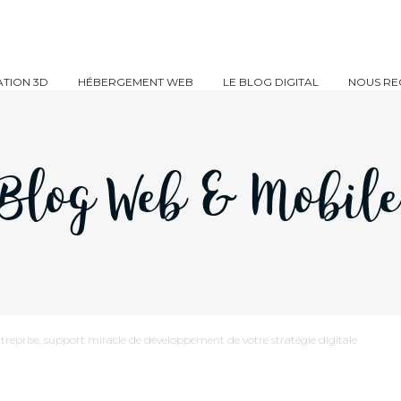
TION 3D
HÉBERGEMENT WEB
LE BLOG DIGITAL
NOUS RE
Blog Web & Mobil
ntreprise, support miracle de développement de votre stratégie digitale