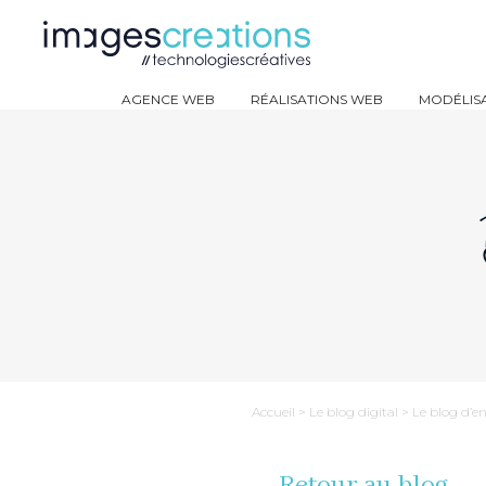
AGENCE WEB
RÉALISATIONS WEB
MODÉLISA
Accueil
>
Le blog digital
>
Le blog d’e
Retour au blog