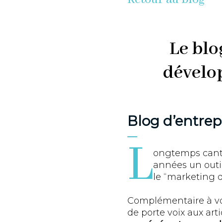
Le blo
dévelop
Blog d’entrepr
L
ongtemps canto
années un outi
le “marketing d
Complémentaire à vot
de porte voix aux arti